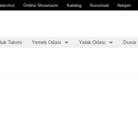
larımız
Online Showroom
Katalog
Kurumsal
İletişim
tuk Takımı
Yemek Odası
Yatak Odası
Duvar 