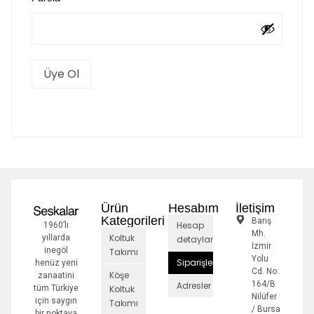
Üye Ol
Ürün
Hesabım
İletişim
Kategorileri
Barış
Hesap
1960’lı
Mh.
Koltuk
yıllarda
detayları
İzmir
inegöl
Takımı
Yolu
Siparişler
henüz yeni
Cd. No:
Köşe
zanaatini
164/B
Adresler
tüm Türkiye
Koltuk
Nilüfer
için saygın
Takımı
/ Bursa
bir noktaya