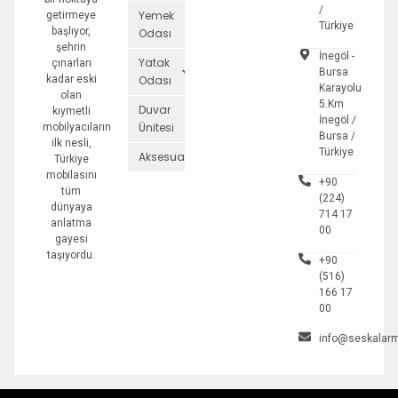
/
Yemek
getirmeye
Türkiye
başlıyor,
Odası
şehrin
İnegöl -
Yatak
çınarları
Bursa
kadar eski
Odası
Karayolu
olan
5.Km
Duvar
kıymetli
İnegöl /
Ünitesi
mobilyacıların
Bursa /
ilk nesli,
Türkiye
Aksesuarlar
Türkiye
mobilasını
+90
tüm
(224)
dünyaya
714 17
anlatma
00
gayesi
taşıyordu.
+90
(516)
166 17
00
info@seskalarm