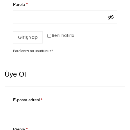
Parola
*
Beni hatırla
Giriş Yap
Parolanızı mı unuttunuz?
Üye Ol
E-posta adresi
*
Parola
*