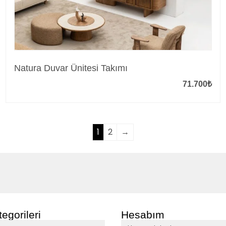
Natura Duvar Ünitesi Takımı
71.700
₺
1
2
→
egorileri
Hesabım