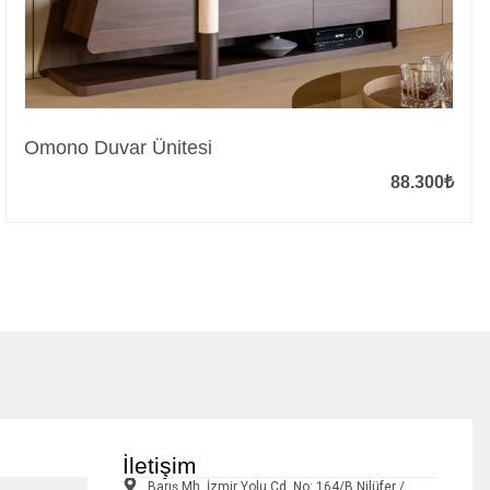
Omono Duvar Ünitesi
88.300
₺
İletişim
Barış Mh. İzmir Yolu Cd. No: 164/B Nilüfer /