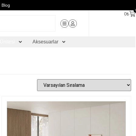
Blog
0
₺
Ünitesi
Aksesuarlar