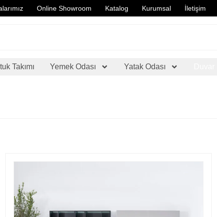
larımız
Online Showroom
Katalog
Kurumsal
İletişim
tuk Takımı
Yemek Odası
Yatak Odası
Duvar 