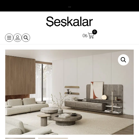
...
0
0
₺