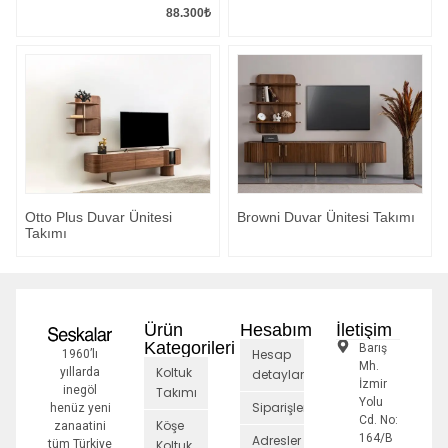
88.300
₺
Otto Plus Duvar Ünitesi
Browni Duvar Ünitesi Takımı
Takımı
Ürün
Hesabım
İletişim
Kategorileri
Barış
Hesap
1960’lı
Mh.
Koltuk
yıllarda
detayları
İzmir
inegöl
Takımı
Yolu
Siparişler
henüz yeni
Cd. No:
Köşe
zanaatini
164/B
Adresler
tüm Türkiye
Koltuk