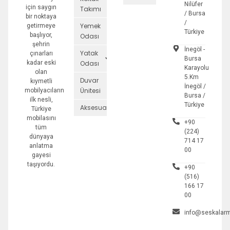
Nilüfer
için saygın
Takımı
/ Bursa
bir noktaya
/
Yemek
getirmeye
Türkiye
başlıyor,
Odası
şehrin
İnegöl -
Yatak
çınarları
Bursa
kadar eski
Odası
Karayolu
olan
5.Km
Duvar
kıymetli
İnegöl /
Ünitesi
mobilyacıların
Bursa /
ilk nesli,
Türkiye
Aksesuarlar
Türkiye
mobilasını
+90
tüm
(224)
dünyaya
714 17
anlatma
00
gayesi
taşıyordu.
+90
(516)
166 17
00
info@seskalarm