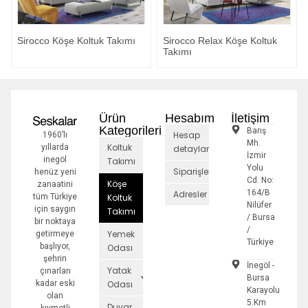
Sirocco Köşe Koltuk Takımı
Sirocco Relax Köşe Koltuk
Takımı
Ürün
Hesabım
İletişim
Kategorileri
Barış
Hesap
1960’lı
Mh.
Koltuk
yıllarda
detayları
İzmir
inegöl
Takımı
Yolu
Siparişler
henüz yeni
Cd. No:
Köşe
zanaatini
164/B
Adresler
tüm Türkiye
Koltuk
Nilüfer
için saygın
Takımı
/ Bursa
bir noktaya
/
Yemek
getirmeye
Türkiye
başlıyor,
Odası
şehrin
İnegöl -
Yatak
çınarları
Bursa
kadar eski
Odası
Karayolu
olan
5.Km
Duvar