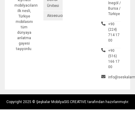
kıymetli
İnegöl /
Ünitesi
mobilyacıların
Bursa /
ilk nesli,
Türkiye
Aksesuarlar
Türkiye
mobilasını
+90
tüm
(224)
dünyaya
714 17
anlatma
00
gayesi
taşıyordu.
+90
(516)
166 17
00
info@seskalarm
Copyright 2025 © Şeşkalar Mobilya
SIS CREATIVE tarafından hazırlanmıştır.