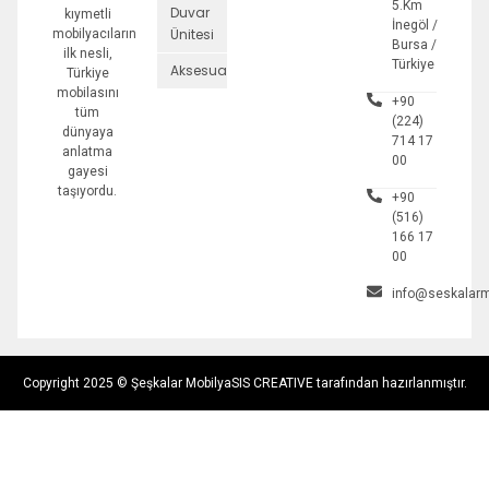
5.Km
Duvar
kıymetli
İnegöl /
Ünitesi
mobilyacıların
Bursa /
ilk nesli,
Türkiye
Aksesuarlar
Türkiye
mobilasını
+90
tüm
(224)
dünyaya
714 17
anlatma
00
gayesi
taşıyordu.
+90
(516)
166 17
00
info@seskalarm
Copyright 2025 © Şeşkalar Mobilya
SIS CREATIVE tarafından hazırlanmıştır.