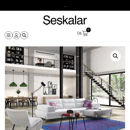
...
0
0
₺