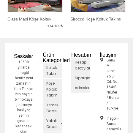
Class Maxi Köşe Koltuk
Sirocco Köşe Koltuk Takımı
134.700
₺
Ürün
Hesabım
İletişim
Kategorileri
Barış
Hesap
1960’lı
Mh.
Koltuk
yıllarda
detayları
İzmir
inegöl
Takımı
Yolu
Siparişler
henüz yeni
Cd. No:
Köşe
zanaatini
164/B
Adresler
tüm Türkiye
Koltuk
Nilüfer
için saygın
Takımı
/ Bursa
bir noktaya
/
Yemek
getirmeye
Türkiye
başlıyor,
Odası
şehrin
İnegöl -
Yatak
çınarları
Bursa
kadar eski
Odası
Karayolu
olan