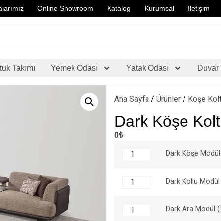
larımız
Online Showroom
Katalog
Kurumsal
İletişim
tuk Takımı
Yemek Odası
Yatak Odası
Duvar 
Ana Sayfa
/
Ürünler
/
Köşe Kolt
Dark Köşe Kolt
0₺
Dark Köşe Modül
Dark Kollu Modül
Dark Ara Modül 