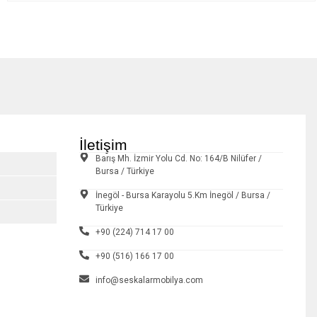
İletişim
Barış Mh. İzmir Yolu Cd. No: 164/B Nilüfer /
Bursa / Türkiye
İnegöl - Bursa Karayolu 5.Km İnegöl / Bursa /
Türkiye
+90 (224) 714 17 00
+90 (516) 166 17 00
info@seskalarmobilya.com