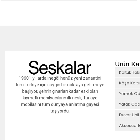
Ürün Kat
Koltuk Tak
1960’lı yıllarda inegöl henüz yeni zanaatini
Köşe Koltu
tüm Türkiye için saygın bir noktaya getirmeye
başlıyor, şehrin çınarları kadar eski olan
Yemek Od
kıymetli mobilyacıların ilk nesli, Türkiye
Yatak Oda
mobilasını tüm dünyaya anlatma gayesi
taşıyordu.
Duvar Ünit
Aksesuarl