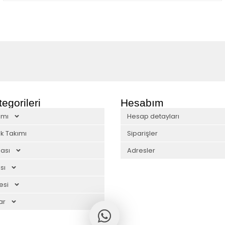
egorileri
Hesabım
ımı
Hesap detayları
k Takımı
Siparişler
ası
Adresler
sı
esi
ar