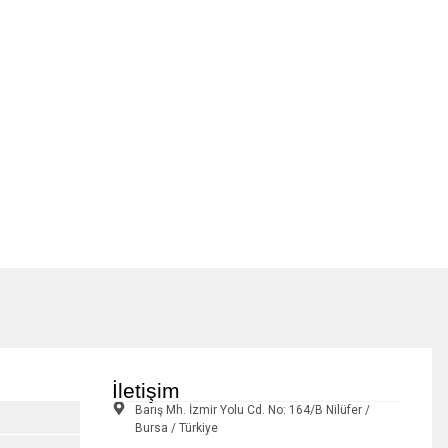
İletişim
Barış Mh. İzmir Yolu Cd. No: 164/B Nilüfer /
Bursa / Türkiye