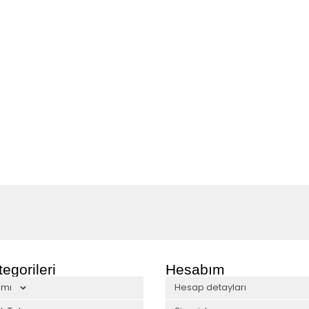
egorileri
Hesabım
ımı
Hesap detayları