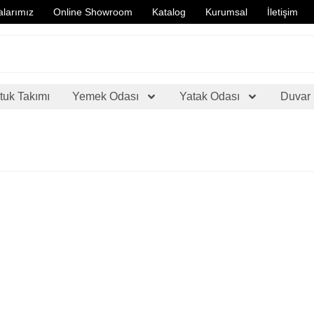
larımız
Online Showroom
Katalog
Kurumsal
İletişim
tuk Takımı
Yemek Odası
Yatak Odası
Duvar 