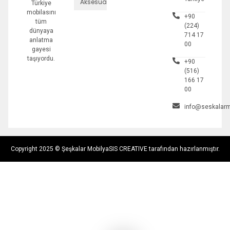
Aksesuarlar
Türkiye
mobilasını
+90
tüm
(224)
dünyaya
714 17
anlatma
00
gayesi
taşıyordu.
+90
(516)
166 17
00
info@seskalarm
Copyright 2025 © Şeşkalar Mobilya
SIS CREATIVE tarafından hazırlanmıştır.