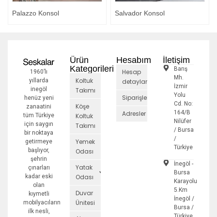
Palazzo Konsol
Salvador Konsol
Ürün
Hesabım
İletişim
Kategorileri
Barış
Hesap
1960’lı
Mh.
Koltuk
yıllarda
detayları
İzmir
inegöl
Takımı
Yolu
Siparişler
henüz yeni
Cd. No:
Köşe
zanaatini
164/B
Adresler
tüm Türkiye
Koltuk
Nilüfer
için saygın
Takımı
/ Bursa
bir noktaya
/
Yemek
getirmeye
Türkiye
başlıyor,
Odası
şehrin
İnegöl -
Yatak
çınarları
Bursa
kadar eski
Odası
Karayolu
olan
5.Km
Duvar
kıymetli
İnegöl /
Ünitesi
mobilyacıların
Bursa /
ilk nesli,
Türkiye