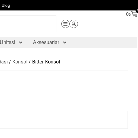
Blog
0
₺
Ünitesi
Aksesuarlar
dası
/
Konsol
/ Bitter Konsol