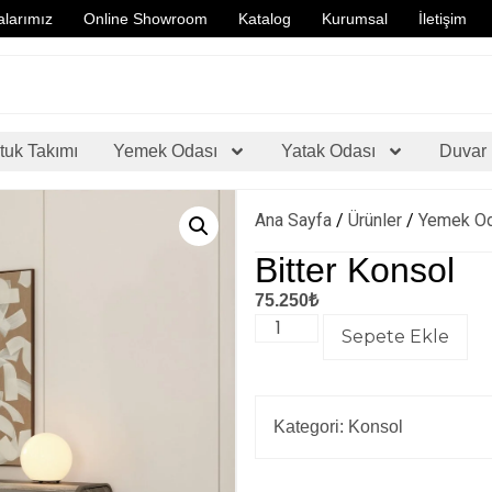
larımız
Online Showroom
Katalog
Kurumsal
İletişim
tuk Takımı
Yemek Odası
Yatak Odası
Duvar 
Ana Sayfa
/
Ürünler
/
Yemek O
Bitter Konsol
75.250
₺
Sepete Ekle
Kategori:
Konsol