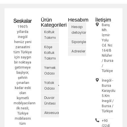
Ürün
Hesabım
İletişim
Kategorileri
Barış
Hesap
1960’lı
Mh.
Koltuk
yıllarda
detayları
İzmir
inegöl
Takımı
Yolu
Siparişler
henüz yeni
Cd. No:
Köşe
zanaatini
164/B
Adresler
tüm Türkiye
Koltuk
Nilüfer
için saygın
Takımı
/ Bursa
bir noktaya
/
Yemek
getirmeye
Türkiye
başlıyor,
Odası
şehrin
İnegöl -
Yatak
çınarları
Bursa
kadar eski
Odası
Karayolu
olan
5.Km
Duvar
kıymetli
İnegöl /
Ünitesi
mobilyacıların
Bursa /
ilk nesli,
Türkiye
Aksesuarlar
Türkiye
mobilasını
+90
tüm
(224)