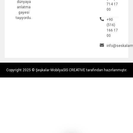
dünyaya
714 17
anlatma
00
gayesi
taşıyordu.
+90
(516)
166 17
00
info@seskalarm
Copyright 2025 © Şeşkalar Mobilya
SIS CREATIVE tarafından hazırlanmıştır.