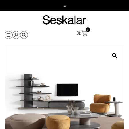
...
0
0
₺