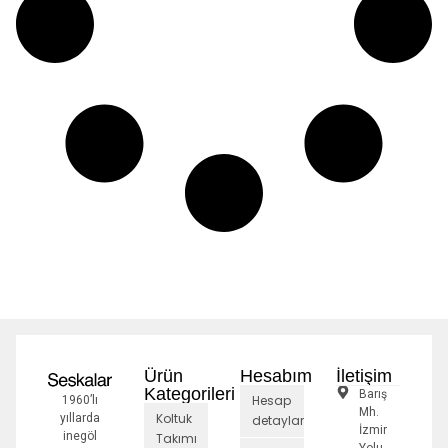
Ürün
Hesabım
İletişim
Kategorileri
Barış
Hesap
1960’lı
Mh.
Koltuk
yıllarda
detayları
İzmir
inegöl
Takımı