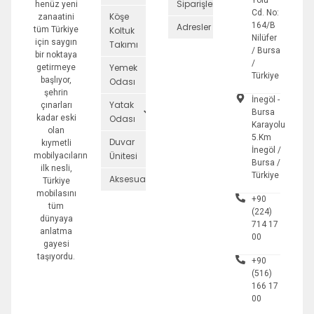
Yolu
Siparişler
henüz yeni
Cd. No:
Köşe
zanaatini
164/B
Adresler
tüm Türkiye
Koltuk
Nilüfer
için saygın
Takımı
/ Bursa
bir noktaya
/
Yemek
getirmeye
Türkiye
başlıyor,
Odası
şehrin
İnegöl -
Yatak
çınarları
Bursa
kadar eski
Odası
Karayolu
olan
5.Km
Duvar
kıymetli
İnegöl /
Ünitesi
mobilyacıların
Bursa /
ilk nesli,
Türkiye
Aksesuarlar
Türkiye
mobilasını
+90
tüm
(224)
dünyaya
714 17
anlatma
00
gayesi
taşıyordu.
+90
(516)
166 17
00