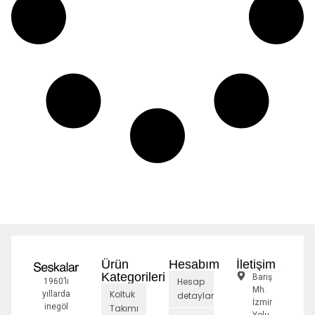
Ürün
Hesabım
İletişim
Kategorileri
Barış
Hesap
1960’lı
Mh.
Koltuk
yıllarda
detayları
İzmir
inegöl
Takımı