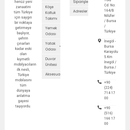
Yolu
Siparişler
henüz yeni
Cd. No:
Köşe
zanaatini
164/B
Adresler
tüm Türkiye
Koltuk
Nilüfer
için saygın
Takımı
/ Bursa
bir noktaya
/
Yemek
getirmeye
Türkiye
başlıyor,
Odası
şehrin
İnegöl -
Yatak
çınarları
Bursa
kadar eski
Odası
Karayolu
olan
5.Km
Duvar
kıymetli
İnegöl /
Ünitesi
mobilyacıların
Bursa /
ilk nesli,
Türkiye
Aksesuarlar
Türkiye
mobilasını
+90
tüm
(224)
dünyaya
714 17
anlatma
00
gayesi
taşıyordu.
+90
(516)
166 17
00