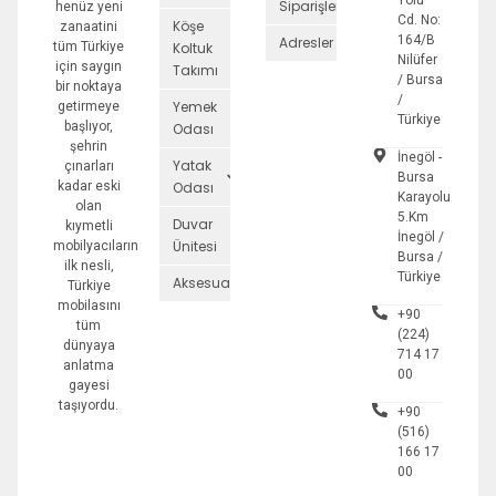
Yolu
Siparişler
henüz yeni
Cd. No:
Köşe
zanaatini
164/B
Adresler
tüm Türkiye
Koltuk
Nilüfer
için saygın
Takımı
/ Bursa
bir noktaya
/
Yemek
getirmeye
Türkiye
başlıyor,
Odası
şehrin
İnegöl -
Yatak
çınarları
Bursa
kadar eski
Odası
Karayolu
olan
5.Km
Duvar
kıymetli
İnegöl /
Ünitesi
mobilyacıların
Bursa /
ilk nesli,
Türkiye
Aksesuarlar
Türkiye
mobilasını
+90
tüm
(224)
dünyaya
714 17
anlatma
00
gayesi
taşıyordu.
+90
(516)
166 17
00