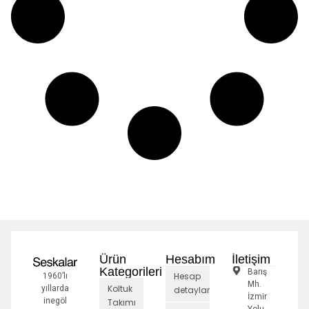
Ürün
Hesabım
İletişim
Kategorileri
Barış
Hesap
1960’lı
Mh.
Koltuk
yıllarda
detayları
İzmir
inegöl
Takımı