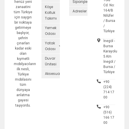
Yolu
Siparişler
henüz yeni
Cd. No:
Köşe
zanaatini
164/B
Adresler
tüm Türkiye
Koltuk
Nilüfer
için saygın
Takımı
/ Bursa
bir noktaya
/
Yemek
getirmeye
Türkiye
başlıyor,
Odası
şehrin
İnegöl -
Yatak
çınarları
Bursa
kadar eski
Odası
Karayolu
olan
5.Km
Duvar
kıymetli
İnegöl /
Ünitesi
mobilyacıların
Bursa /
ilk nesli,
Türkiye
Aksesuarlar
Türkiye
mobilasını
+90
tüm
(224)
dünyaya
714 17
anlatma
00
gayesi
taşıyordu.
+90
(516)
166 17
00