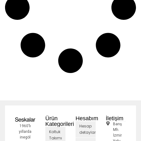
Ürün
Hesabım
İletişim
Kategorileri
Barış
Hesap
1960’lı
Mh.
Koltuk
yıllarda
detayları
İzmir
inegöl
Takımı