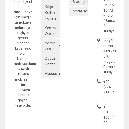
Yolu
Siparişler
henüz yeni
Cd. No:
Köşe
zanaatini
164/B
Adresler
tüm Türkiye
Koltuk
Nilüfer
için saygın
Takımı
/ Bursa
bir noktaya
/
Yemek
getirmeye
Türkiye
başlıyor,
Odası
şehrin
İnegöl -
Yatak
çınarları
Bursa
kadar eski
Odası
Karayolu
olan
5.Km
Duvar
kıymetli
İnegöl /
Ünitesi
mobilyacıların
Bursa /
ilk nesli,
Türkiye
Aksesuarlar
Türkiye
mobilasını
+90
tüm
(224)
dünyaya
714 17
anlatma
00
gayesi
taşıyordu.
+90
(516)
166 17
00