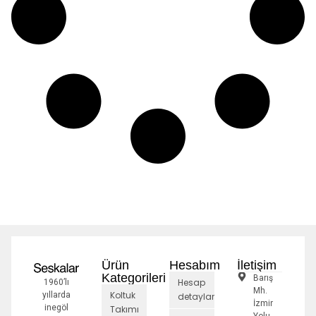
Ürün
Hesabım
İletişim
Kategorileri
Barış
Hesap
1960’lı
Mh.
Koltuk
yıllarda
detayları
İzmir
inegöl
Takımı