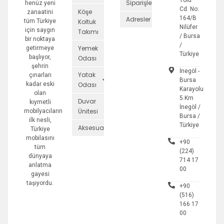
Yolu
Siparişler
henüz yeni
Cd. No:
Köşe
zanaatini
164/B
Adresler
tüm Türkiye
Koltuk
Nilüfer
için saygın
Takımı
/ Bursa
bir noktaya
/
Yemek
getirmeye
Türkiye
başlıyor,
Odası
şehrin
İnegöl -
Yatak
çınarları
Bursa
kadar eski
Odası
Karayolu
olan
5.Km
Duvar
kıymetli
İnegöl /
Ünitesi
mobilyacıların
Bursa /
ilk nesli,
Türkiye
Aksesuarlar
Türkiye
mobilasını
+90
tüm
(224)
dünyaya
714 17
anlatma
00
gayesi
taşıyordu.
+90
(516)
166 17
00