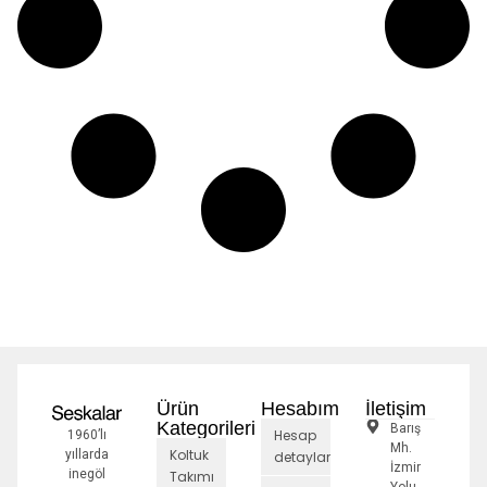
Ürün
Hesabım
İletişim
Kategorileri
Barış
Hesap
1960’lı
Mh.
Koltuk
yıllarda
detayları
İzmir
inegöl
Takımı