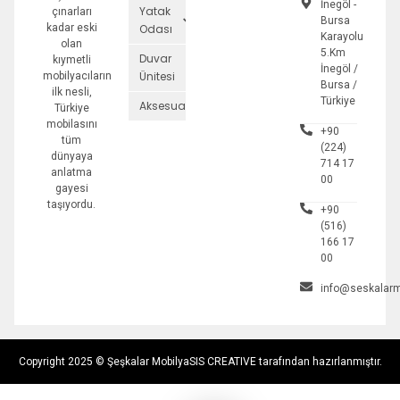
İnegöl -
Yatak
çınarları
Bursa
kadar eski
Odası
Karayolu
olan
5.Km
Duvar
kıymetli
İnegöl /
Ünitesi
mobilyacıların
Bursa /
ilk nesli,
Türkiye
Aksesuarlar
Türkiye
mobilasını
+90
tüm
(224)
dünyaya
714 17
anlatma
00
gayesi
taşıyordu.
+90
(516)
166 17
00
info@seskalarm
Copyright 2025 © Şeşkalar Mobilya
SIS CREATIVE tarafından hazırlanmıştır.