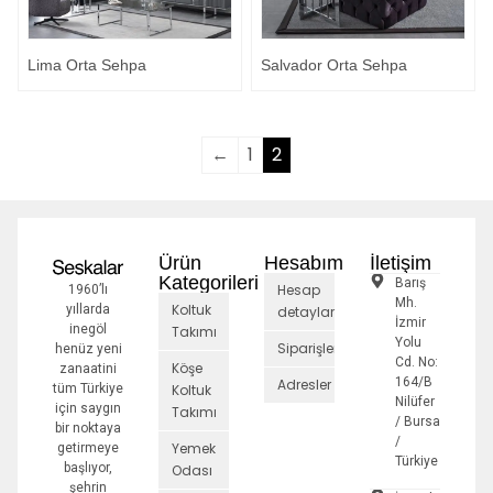
Lima Orta Sehpa
Salvador Orta Sehpa
←
1
2
Ürün
Hesabım
İletişim
Kategorileri
Barış
Hesap
1960’lı
Mh.
Koltuk
yıllarda
detayları
İzmir
inegöl
Takımı
Yolu
Siparişler
henüz yeni
Cd. No:
Köşe
zanaatini
164/B
Adresler
tüm Türkiye
Koltuk
Nilüfer
için saygın
Takımı
/ Bursa
bir noktaya
/
Yemek
getirmeye
Türkiye
başlıyor,
Odası
şehrin