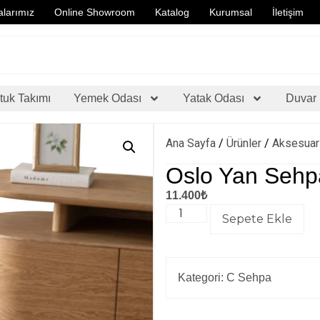
larımız
Online Showroom
Katalog
Kurumsal
İletişim
tuk Takımı
Yemek Odası
Yatak Odası
Duvar 
Ana Sayfa
/
Ürünler
/
Aksesuar
Oslo Yan Sehp
11.400
₺
Sepete Ekle
Kategori:
C Sehpa