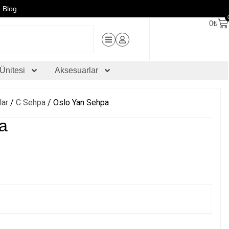
Blog
0
₺
Ünitesi
Aksesuarlar
lar
/
C Sehpa
/ Oslo Yan Sehpa
a