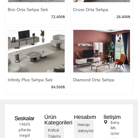
Brio Orta Sehpa Seti
Cross Orta Sehpa
72.400
₺
26.400
₺
Infinity Plus Sehpa Seti
Diamond Orta Sehpa
94.500
₺
Ürün
Hesabım
İletişim
Kategorileri
Barış
Hesap
1960’lı
Mh.
Koltuk
yıllarda
detayları
İzmir
inegöl
Takımı