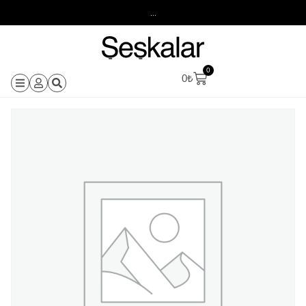
...
0
0
₺