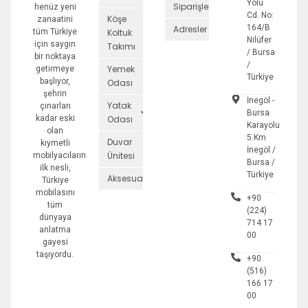
Yolu
Siparişler
henüz yeni
Cd. No:
Köşe
zanaatini
164/B
Adresler
tüm Türkiye
Koltuk
Nilüfer
için saygın
Takımı
/ Bursa
bir noktaya
/
Yemek
getirmeye
Türkiye
başlıyor,
Odası
şehrin
İnegöl -
Yatak
çınarları
Bursa
kadar eski
Odası
Karayolu
olan
5.Km
Duvar
kıymetli
İnegöl /
Ünitesi
mobilyacıların
Bursa /
ilk nesli,
Türkiye
Aksesuarlar
Türkiye
mobilasını
+90
tüm
(224)
dünyaya
714 17
anlatma
00
gayesi
taşıyordu.
+90
(516)
166 17
00