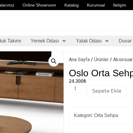
larımız
Online Showroom
Katalog
Kurumsal
İletişim
tuk Takımı
Yemek Odası
Yatak Odası
Duvar 
Ana Sayfa
/
Ürünler
/
Aksesuar
Oslo Orta Seh
24.300
₺
Sepete Ekle
Kategori:
Orta Sehpa