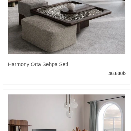
Harmony Orta Sehpa Seti
46.600
₺