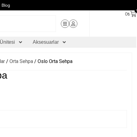
Blog
0
₺
Ünitesi
Aksesuarlar
lar
/
Orta Sehpa
/ Oslo Orta Sehpa
pa