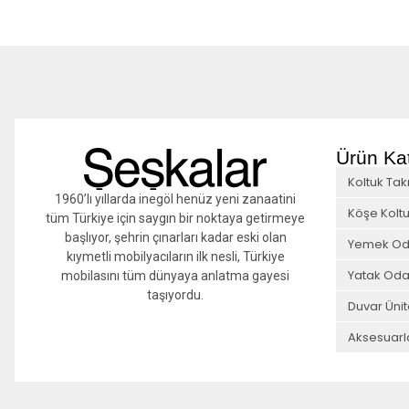
Ürün Kat
Koltuk Tak
1960’lı yıllarda inegöl henüz yeni zanaatini
Köşe Koltu
tüm Türkiye için saygın bir noktaya getirmeye
başlıyor, şehrin çınarları kadar eski olan
Yemek Od
kıymetli mobilyacıların ilk nesli, Türkiye
Yatak Oda
mobilasını tüm dünyaya anlatma gayesi
taşıyordu.
Duvar Ünit
Aksesuarl