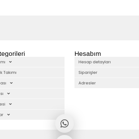
egorileri
Hesabım
ımı
Hesap detayları
k Takımı
Siparişler
ası
Adresler
sı
esi
ar