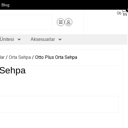
Blog
0
₺
Ünitesi
Aksesuarlar
lar
/
Orta Sehpa
/ Otto Plus Orta Sehpa
 Sehpa