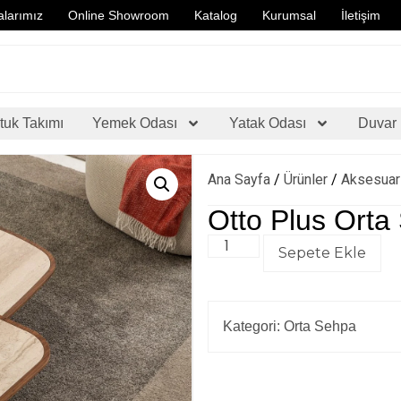
larımız
Online Showroom
Katalog
Kurumsal
İletişim
tuk Takımı
Yemek Odası
Yatak Odası
Duvar 
Ana Sayfa
/
Ürünler
/
Aksesuar
Otto Plus Orta
Sepete Ekle
Kategori:
Orta Sehpa