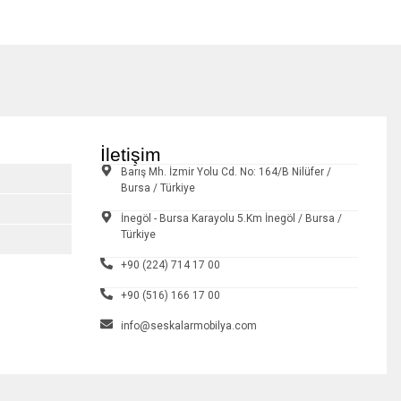
İletişim
Barış Mh. İzmir Yolu Cd. No: 164/B Nilüfer /
Bursa / Türkiye
İnegöl - Bursa Karayolu 5.Km İnegöl / Bursa /
Türkiye
+90 (224) 714 17 00
+90 (516) 166 17 00
info@seskalarmobilya.com