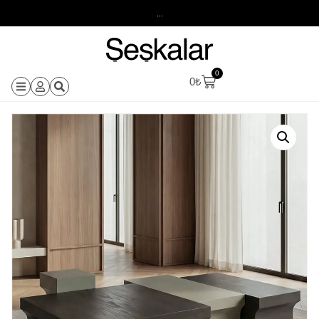
...
0
0
₺