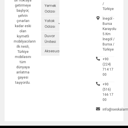
bir noktaya
/
Yemek
getirmeye
Türkiye
başlıyor,
Odası
şehrin
İnegöl -
Yatak
çınarları
Bursa
kadar eski
Odası
Karayolu
olan
5.Km
Duvar
kıymetli
İnegöl /
Ünitesi
mobilyacıların
Bursa /
ilk nesli,
Türkiye
Aksesuarlar
Türkiye
mobilasını
+90
tüm
(224)
dünyaya
714 17
anlatma
00
gayesi
taşıyordu.
+90
(516)
166 17
00
info@seskalarm