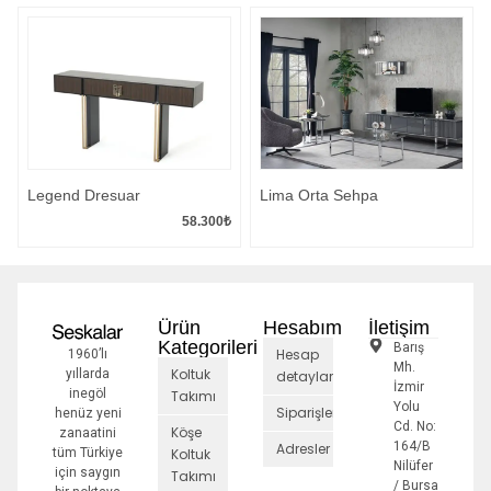
Legend Dresuar
Lima Orta Sehpa
58.300
₺
Ürün
Hesabım
İletişim
Kategorileri
Barış
Hesap
1960’lı
Mh.
Koltuk
yıllarda
detayları
İzmir
inegöl
Takımı
Yolu
Siparişler
henüz yeni
Cd. No:
Köşe
zanaatini
164/B
Adresler
tüm Türkiye
Koltuk
Nilüfer
için saygın
Takımı
/ Bursa