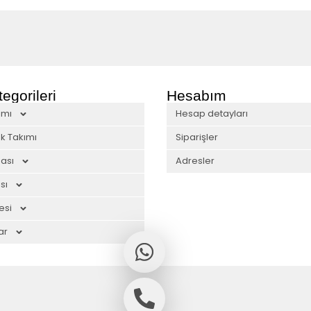
egorileri
Hesabım
ımı
Hesap detayları
k Takımı
Siparişler
ası
Adresler
sı
esi
ar