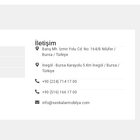
İletişim
Barış Mh. İzmir Yolu Cd. No: 164/B Nilüfer /
Bursa / Türkiye
İnegöl - Bursa Karayolu 5.Km İnegöl / Bursa /
Türkiye
+90 (224) 714 17 00
+90 (516) 166 17 00
info@seskalarmobilya.com