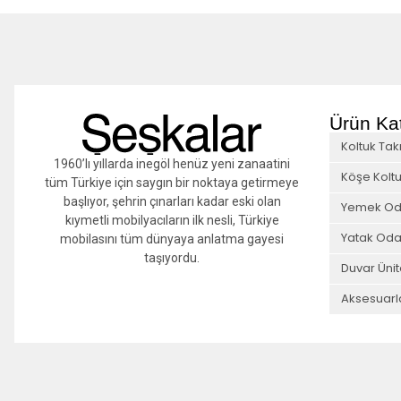
Ürün Kat
Koltuk Tak
1960’lı yıllarda inegöl henüz yeni zanaatini
Köşe Koltu
tüm Türkiye için saygın bir noktaya getirmeye
başlıyor, şehrin çınarları kadar eski olan
Yemek Od
kıymetli mobilyacıların ilk nesli, Türkiye
Yatak Oda
mobilasını tüm dünyaya anlatma gayesi
taşıyordu.
Duvar Ünit
Aksesuarl