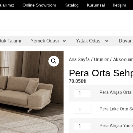
larımız
Online Showroom
Katalog
Kurumsal
İletişim
tuk Takımı
Yemek Odası
Yatak Odası
Duvar 
Ana Sayfa
/
Ürünler
/
Aksesuar
Pera Orta Sehp
70.050₺
Pera Ahşap Orta
Pera Lake Orta 
Pera Ahşap Yan 