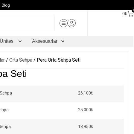
Blog
0
₺
Ünitesi
Aksesuarlar
lar
/
Orta Sehpa
/ Pera Orta Sehpa Seti
a Seti
26.100
₺
 Sehpa
25.000
₺
Sehpa
18.950
₺
Sehpa