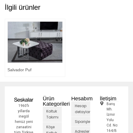
İlgili ürünler
Salvador Puf
Ürün
Hesabım
İletişim
Kategorileri
Barış
Hesap
1960’lı
Mh.
Koltuk
yıllarda
detayları
İzmir
inegöl
Takımı
Yolu
Siparişler
henüz yeni
Cd. No:
Köşe
zanaatini
164/B
Adresler
tüm Türkiye
Koltuk