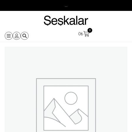
...
0
0
₺