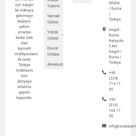
Nilüfer
için saygın
Takımı
/ Bursa
bir noktaya
/
Yemek
getirmeye
Türkiye
başlıyor,
Odası
şehrin
İnegöl -
Yatak
çınarları
Bursa
kadar eski
Odası
Karayolu
olan
5.Km
Duvar
kıymetli
İnegöl /
Ünitesi
mobilyacıların
Bursa /
ilk nesli,
Türkiye
Aksesuarlar
Türkiye
mobilasını
+90
tüm
(224)
dünyaya
714 17
anlatma
00
gayesi
taşıyordu.
+90
(516)
166 17
00
info@seskalarm