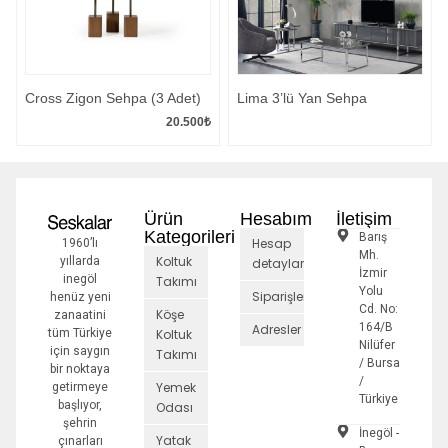
Cross Zigon Sehpa (3 Adet)
Lima 3’lü Yan Sehpa
20.500
₺
Ürün
Hesabım
İletişim
Kategorileri
Barış
Hesap
1960’lı
Mh.
Koltuk
yıllarda
detayları
İzmir
inegöl
Takımı
Yolu
Siparişler
henüz yeni
Cd. No:
Köşe
zanaatini
164/B
Adresler
tüm Türkiye
Koltuk
Nilüfer
için saygın
Takımı
/ Bursa
bir noktaya
/
Yemek
getirmeye
Türkiye
başlıyor,
Odası
şehrin
İnegöl -
Yatak
çınarları