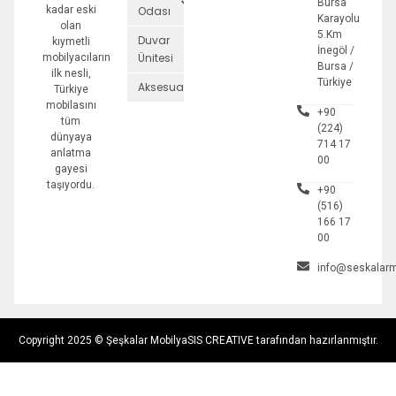
Bursa
kadar eski
Odası
Karayolu
olan
5.Km
Duvar
kıymetli
İnegöl /
Ünitesi
mobilyacıların
Bursa /
ilk nesli,
Türkiye
Aksesuarlar
Türkiye
mobilasını
+90
tüm
(224)
dünyaya
714 17
anlatma
00
gayesi
taşıyordu.
+90
(516)
166 17
00
info@seskalarm
Copyright 2025 © Şeşkalar Mobilya
SIS CREATIVE tarafından hazırlanmıştır.