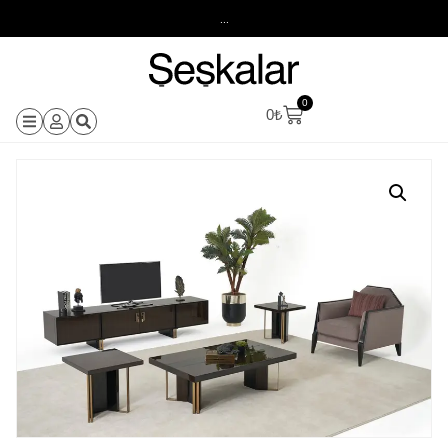
...
0
0
₺