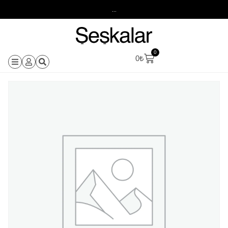
...
0
0
₺