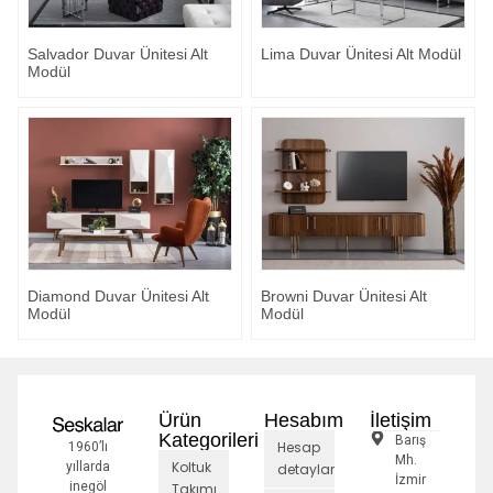
Salvador Duvar Ünitesi Alt
Lima Duvar Ünitesi Alt Modül
Modül
Diamond Duvar Ünitesi Alt
Browni Duvar Ünitesi Alt
Modül
Modül
Ürün
Hesabım
İletişim
Kategorileri
Barış
Hesap
1960’lı
Mh.
Koltuk
yıllarda
detayları
İzmir
inegöl
Takımı