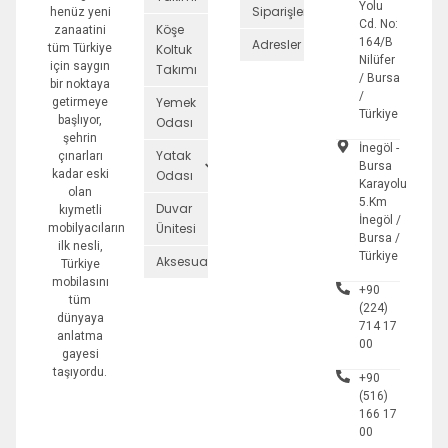
Yolu
Siparişler
henüz yeni
Cd. No:
Köşe
zanaatini
164/B
Adresler
tüm Türkiye
Koltuk
Nilüfer
için saygın
Takımı
/ Bursa
bir noktaya
/
Yemek
getirmeye
Türkiye
başlıyor,
Odası
şehrin
İnegöl -
Yatak
çınarları
Bursa
kadar eski
Odası
Karayolu
olan
5.Km
Duvar
kıymetli
İnegöl /
Ünitesi
mobilyacıların
Bursa /
ilk nesli,
Türkiye
Aksesuarlar
Türkiye
mobilasını
+90
tüm
(224)
dünyaya
714 17
anlatma
00
gayesi
taşıyordu.
+90
(516)
166 17
00