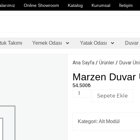
larımız
Online Showroom
Katalog
Kurumsal
İletişim
tuk Takımı
Yemek Odası
Yatak Odası
Duvar 
Ana Sayfa
/
Ürünler
/
Duvar Üni
Marzen Duvar Ü
54.500
₺
Sepete Ekle
Kategori:
Alt Modül