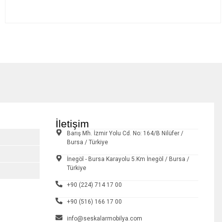
İletişim
Barış Mh. İzmir Yolu Cd. No: 164/B Nilüfer /
Bursa / Türkiye
İnegöl - Bursa Karayolu 5.Km İnegöl / Bursa /
Türkiye
+90 (224) 714 17 00
+90 (516) 166 17 00
info@seskalarmobilya.com