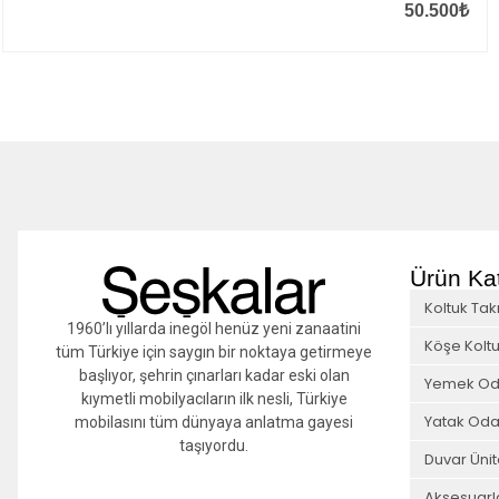
50.500
₺
Ürün Kat
Koltuk Tak
1960’lı yıllarda inegöl henüz yeni zanaatini
Köşe Koltu
tüm Türkiye için saygın bir noktaya getirmeye
başlıyor, şehrin çınarları kadar eski olan
Yemek Od
kıymetli mobilyacıların ilk nesli, Türkiye
Yatak Oda
mobilasını tüm dünyaya anlatma gayesi
taşıyordu.
Duvar Ünit
Aksesuarl