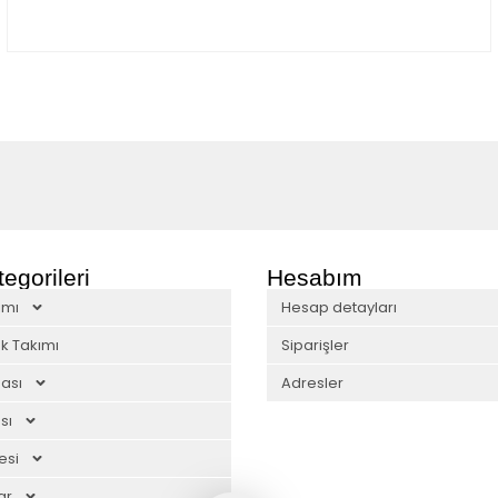
egorileri
Hesabım
ımı
Hesap detayları
k Takımı
Siparişler
ası
Adresler
sı
esi
ar