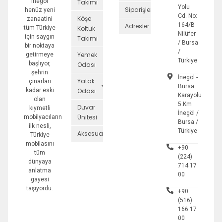
inegöl
Takımı
Yolu
Siparişler
henüz yeni
Cd. No:
Köşe
zanaatini
164/B
Adresler
tüm Türkiye
Koltuk
Nilüfer
için saygın
Takımı
/ Bursa
bir noktaya
/
Yemek
getirmeye
Türkiye
başlıyor,
Odası
şehrin
İnegöl -
Yatak
çınarları
Bursa
kadar eski
Odası
Karayolu
olan
5.Km
Duvar
kıymetli
İnegöl /
Ünitesi
mobilyacıların
Bursa /
ilk nesli,
Türkiye
Aksesuarlar
Türkiye
mobilasını
+90
tüm
(224)
dünyaya
714 17
anlatma
00
gayesi
taşıyordu.
+90
(516)
166 17
00