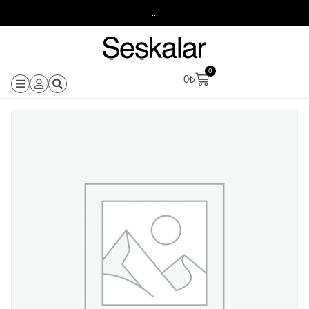
...
0
0
₺