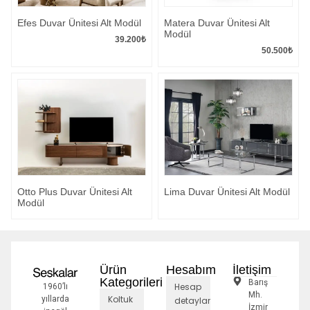
Efes Duvar Ünitesi Alt Modül
Matera Duvar Ünitesi Alt
Modül
39.200
₺
50.500
₺
Otto Plus Duvar Ünitesi Alt
Lima Duvar Ünitesi Alt Modül
Modül
Ürün
Hesabım
İletişim
Kategorileri
Barış
Hesap
1960’lı
Mh.
Koltuk
yıllarda
detayları
İzmir