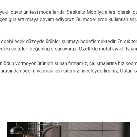
yaklı duvar ünitesi modelleridir. Seskalar Mobilya ailesi olarak
eçen gün arttırmaya devam ediyoruz. Bu modellerde kullanılan ahşa
 edebilecek düzeyde ürünler sunmayı hedeflemektedir. En sık terc
evdeki üniteleri beğeninize sunuyoruz. Özellikle metal ayaklı tv ü
ndan ödün vermeyen ürünleri sunan firmamız, çalışmalarına hız ke
arasından seçim yapmak için sitemizi inceleyebilirsiniz. Üstün ka