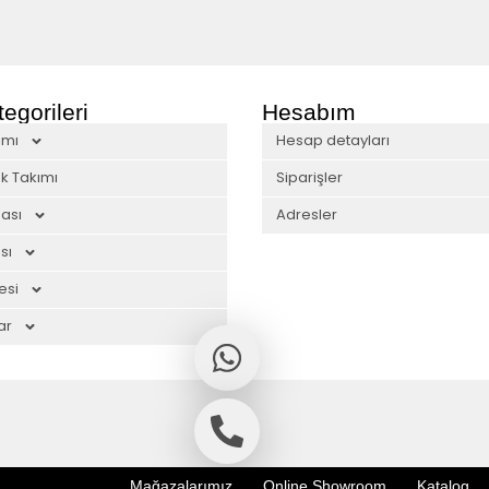
egorileri
Hesabım
ımı
Hesap detayları
k Takımı
Siparişler
ası
Adresler
sı
esi
ar
Mağazalarımız
Online Showroom
Katalog