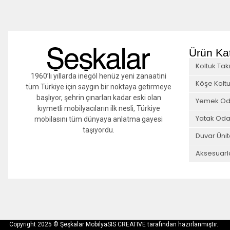
Ürün Kat
Koltuk Tak
1960’lı yıllarda inegöl henüz yeni zanaatini
Köşe Koltu
tüm Türkiye için saygın bir noktaya getirmeye
başlıyor, şehrin çınarları kadar eski olan
Yemek Od
kıymetli mobilyacıların ilk nesli, Türkiye
Yatak Oda
mobilasını tüm dünyaya anlatma gayesi
taşıyordu.
Duvar Ünit
Aksesuarl
Copyright 2025 © Şeşkalar Mobilya
SIS CREATIVE tarafından hazırlanmıştır.