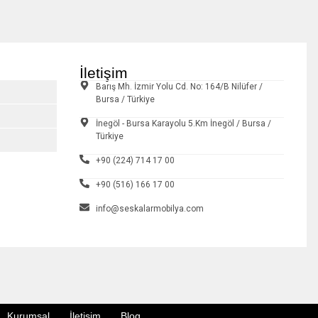
İletişim
Barış Mh. İzmir Yolu Cd. No: 164/B Nilüfer /
Bursa / Türkiye
İnegöl - Bursa Karayolu 5.Km İnegöl / Bursa /
Türkiye
+90 (224) 714 17 00
+90 (516) 166 17 00
info@seskalarmobilya.com
Kurumsal
İletişim
Blog