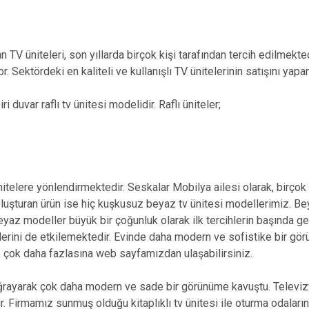
TV üniteleri, son yıllarda birçok kişi tarafından tercih edilmekted
or. Sektördeki en kaliteli ve kullanışlı TV ünitelerinin satışını y
duvar raflı tv ünitesi modelidir. Raflı üniteler;
ünitelere yönlendirmektedir. Seskalar Mobilya ailesi olarak, birç
i oluşturan ürün ise hiç kuşkusuz beyaz tv ünitesi modellerimiz. B
az modeller büyük bir çoğunluk olarak ilk tercihlerin başında ge
ini de etkilemektedir. Evinde daha modern ve sofistike bir görün
e çok daha fazlasına web sayfamızdan ulaşabilirsiniz.
uğrayarak çok daha modern ve sade bir görünüme kavuştu. Televizy
. Firmamız sunmuş olduğu kitaplıklı tv ünitesi ile oturma odaları