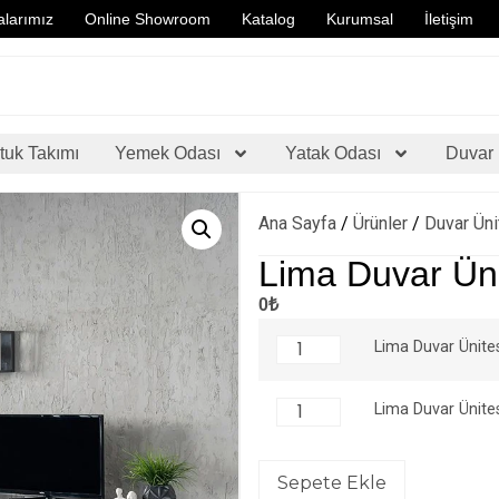
larımız
Online Showroom
Katalog
Kurumsal
İletişim
tuk Takımı
Yemek Odası
Yatak Odası
Duvar 
Ana Sayfa
/
Ürünler
/
Duvar Üni
Lima Duvar Üni
0₺
Lima Duvar Ünite
Lima Duvar Ünite
Sepete Ekle