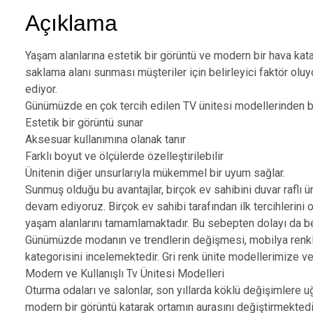
Açıklama
Yaşam alanlarına estetik bir görüntü ve modern bir hava katan 
saklama alanı sunması müşteriler için belirleyici faktör oluy
ediyor.
Günümüzde en çok tercih edilen TV ünitesi modellerinden biri 
Estetik bir görüntü sunar
Aksesuar kullanımına olanak tanır
Farklı boyut ve ölçülerde özelleştirilebilir
Ünitenin diğer unsurlarıyla mükemmel bir uyum sağlar.
Sunmuş olduğu bu avantajlar, birçok ev sahibini duvar raflı 
devam ediyoruz. Birçok ev sahibi tarafından ilk tercihlerin
yaşam alanlarını tamamlamaktadır. Bu sebepten dolayı da bey
Günümüzde modanın ve trendlerin değişmesi, mobilya renkler
kategorisini incelemektedir. Gri renk ünite modellerimize v
Modern ve Kullanışlı Tv Ünitesi Modelleri
Oturma odaları ve salonlar, son yıllarda köklü değişimlere 
modern bir görüntü katarak ortamın aurasını değiştirmektedir