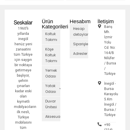
Ürün
Hesabım
İletişim
Kategorileri
Barış
Hesap
1960’lı
Mh.
Koltuk
yıllarda
detayları
İzmir
inegöl
Takımı
Yolu
Siparişler
henüz yeni
Cd. No:
Köşe
zanaatini
164/B
Adresler
tüm Türkiye
Koltuk
Nilüfer
için saygın
Takımı
/ Bursa
bir noktaya
/
Yemek
getirmeye
Türkiye
başlıyor,
Odası
şehrin
İnegöl -
Yatak
çınarları
Bursa
kadar eski
Odası
Karayolu
olan
5.Km
Duvar
kıymetli
İnegöl /
Ünitesi
mobilyacıların
Bursa /
ilk nesli,
Türkiye
Aksesuarlar
Türkiye
mobilasını
+90
tüm
(224)