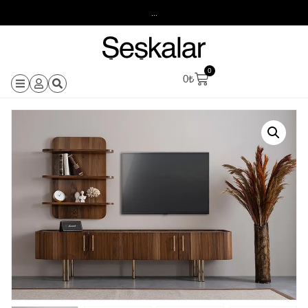
...
0
0
₺