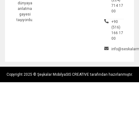
dünyaya
714 17
anlatma
00
gayesi
taşıyordu.
+90
(516)
166 17
00
info@seskalarm
Copyright 2025 © Şeşkalar Mobilya
SIS CREATIVE tarafından hazırlanmıştır.