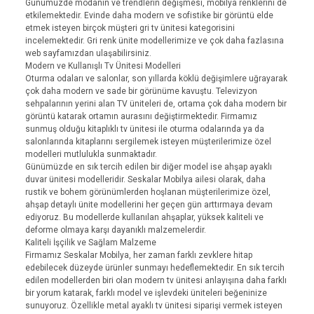
Günümüzde modanın ve trendlerin değişmesi, mobilya renklerini de
etkilemektedir. Evinde daha modern ve sofistike bir görüntü elde
etmek isteyen birçok müşteri gri tv ünitesi kategorisini
incelemektedir. Gri renk ünite modellerimize ve çok daha fazlasına
web sayfamızdan ulaşabilirsiniz.
Modern ve Kullanışlı Tv Ünitesi Modelleri
Oturma odaları ve salonlar, son yıllarda köklü değişimlere uğrayarak
çok daha modern ve sade bir görünüme kavuştu. Televizyon
sehpalarının yerini alan TV üniteleri de, ortama çok daha modern bir
görüntü katarak ortamın aurasını değiştirmektedir. Firmamız
sunmuş olduğu kitaplıklı tv ünitesi ile oturma odalarında ya da
salonlarında kitaplarını sergilemek isteyen müşterilerimize özel
modelleri mutlulukla sunmaktadır.
Günümüzde en sık tercih edilen bir diğer model ise ahşap ayaklı
duvar ünitesi modelleridir. Seskalar Mobilya ailesi olarak, daha
rustik ve bohem görünümlerden hoşlanan müşterilerimize özel,
ahşap detaylı ünite modellerini her geçen gün arttırmaya devam
ediyoruz. Bu modellerde kullanılan ahşaplar, yüksek kaliteli ve
deforme olmaya karşı dayanıklı malzemelerdir.
Kaliteli İşçilik ve Sağlam Malzeme
Firmamız Seskalar Mobilya, her zaman farklı zevklere hitap
edebilecek düzeyde ürünler sunmayı hedeflemektedir. En sık tercih
edilen modellerden biri olan modern tv ünitesi anlayışına daha farklı
bir yorum katarak, farklı model ve işlevdeki üniteleri beğeninize
sunuyoruz. Özellikle metal ayaklı tv ünitesi siparişi vermek isteyen