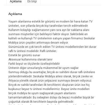
Açıklama
Ek bilgi
Açıklama
Yaşam alanlarına estetik bir görüntü ve modern bir hava katan TV
üniteleri, son yıllarda birçok kişi tarafından tercih edilmektedir.
Kullanım kolaylığı sağlamasının yanı sıra ayrı bir saklama alanı
sunması müşteriler için belirleyici faktör oluyor. Sektördeki en
kaliteli ve kullanışlı TV ünitelerinin satışını yapan firmamız Seskalar
Mobilya ürün çeşidini arttırmaya devam ediyor.
Günümüzde en çok tercih edilen TV ünitesi modellerinden biri duvar
raflı tv ünitesi modelidir. Raflı üniteler;
Estetik bir görüntü sunar
Aksesuar kullanımına olanak tanır
Farklı boyut ve ölçülerde özelleştirilebilir
Ünitenin diğer unsurlarıyla mükemmel bir uyum sağlar.
Sunmuş olduğu bu avantajlar, birçok ev sahibini duvar raflı ünitelere
yönlendirmektedir. Seskalar Mobilya ailesi olarak, birçok zevke ve
ihtiyaca yönelik olarak ürün yelpazesi sunmaya devam ediyoruz.
Birçok ev sahibi tarafından ilk tercihlerini oluşturan ürün ise hiç
kuşkusuz beyaz tv ünitesi modellerimiz. Beyaz ünite modelleri
birçok mobilya ile uyum sağlayarak yaşam alanlarını
tamamlamaktadır. Bu sebepten dolayı da beyaz modeller büyük bir
çoğunluk olarak ilk tercihlerin başında gelmektedir.