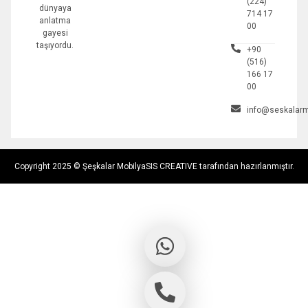
(224)
dünyaya
714 17
anlatma
00
gayesi
taşıyordu.
+90
(516)
166 17
00
info@seskalarm
Copyright 2025 © Şeşkalar Mobilya
SIS CREATIVE tarafından hazırlanmıştır.