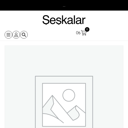
...
0
0
₺