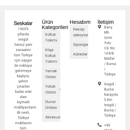
Ürün
Hesabım
İletişim
Kategorileri
Barış
Hesap
1960’lı
Mh.
Koltuk
yıllarda
detayları
İzmir
inegöl
Takımı
Yolu
Siparişler
henüz yeni
Cd. No:
Köşe
zanaatini
164/B
Adresler
tüm Türkiye
Koltuk
Nilüfer
için saygın
Takımı
/ Bursa
bir noktaya
/
Yemek
getirmeye
Türkiye
başlıyor,
Odası
şehrin
İnegöl -
Yatak
çınarları
Bursa
kadar eski
Odası
Karayolu
olan
5.Km
Duvar
kıymetli
İnegöl /
Ünitesi
mobilyacıların
Bursa /
ilk nesli,
Türkiye
Aksesuarlar
Türkiye
mobilasını
+90
tüm