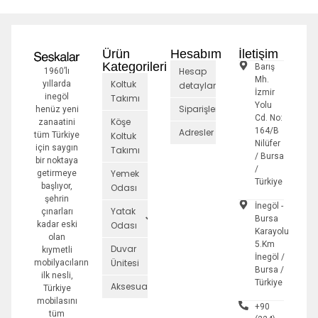
Ürün
Hesabım
İletişim
Kategorileri
Barış
Hesap
1960’lı
Mh.
Koltuk
yıllarda
detayları
İzmir
inegöl
Takımı
Yolu
Siparişler
henüz yeni
Cd. No:
Köşe
zanaatini
164/B
Adresler
tüm Türkiye
Koltuk
Nilüfer
için saygın
Takımı
/ Bursa
bir noktaya
/
Yemek
getirmeye
Türkiye
başlıyor,
Odası
şehrin
İnegöl -
Yatak
çınarları
Bursa
kadar eski
Odası
Karayolu
olan
5.Km
Duvar
kıymetli
İnegöl /
Ünitesi
mobilyacıların
Bursa /
ilk nesli,
Türkiye
Aksesuarlar
Türkiye
mobilasını
+90
tüm