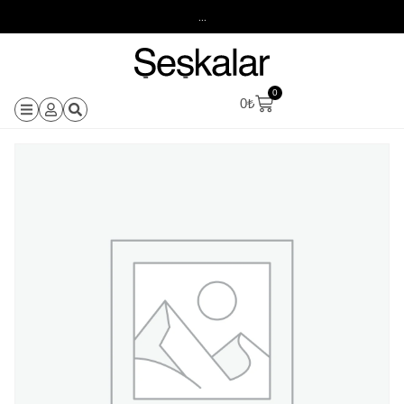
...
0
0
₺