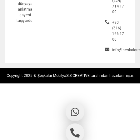
(224)
dünyaya
714 17
anlatma
00
gayesi
taşıyordu.
+90
(516)
166 17
00
info@seskalarm
Copyright 2025 © Şeşkalar Mobilya
SIS CREATIVE tarafından hazırlanmıştır.