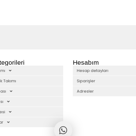
egorileri
Hesabım
ımı
Hesap detayları
k Takımı
Siparişler
ası
Adresler
sı
esi
ar