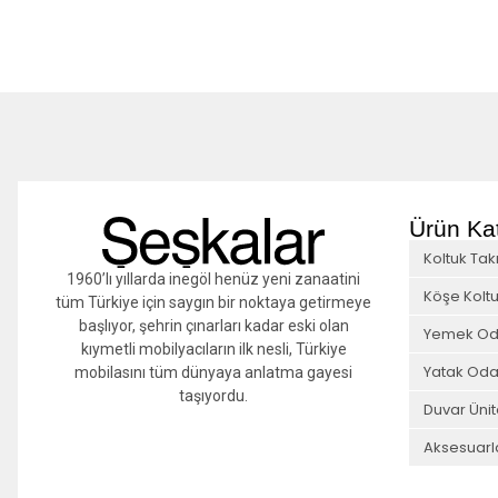
Ürün Kat
Koltuk Tak
1960’lı yıllarda inegöl henüz yeni zanaatini
Köşe Koltu
tüm Türkiye için saygın bir noktaya getirmeye
başlıyor, şehrin çınarları kadar eski olan
Yemek Od
kıymetli mobilyacıların ilk nesli, Türkiye
Yatak Oda
mobilasını tüm dünyaya anlatma gayesi
taşıyordu.
Duvar Ünit
Aksesuarl