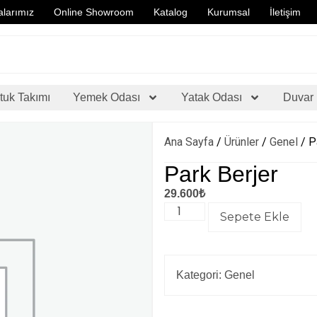
larımız
Online Showroom
Katalog
Kurumsal
İletişim
tuk Takımı
Yemek Odası
Yatak Odası
Duvar 
Ana Sayfa
/
Ürünler
/
Genel
/ P
Park Berjer
29.600
₺
Sepete Ekle
Kategori:
Genel