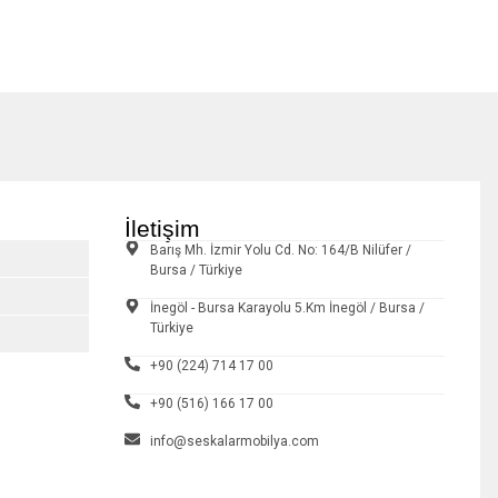
İletişim
Barış Mh. İzmir Yolu Cd. No: 164/B Nilüfer /
Bursa / Türkiye
İnegöl - Bursa Karayolu 5.Km İnegöl / Bursa /
Türkiye
+90 (224) 714 17 00
+90 (516) 166 17 00
info@seskalarmobilya.com