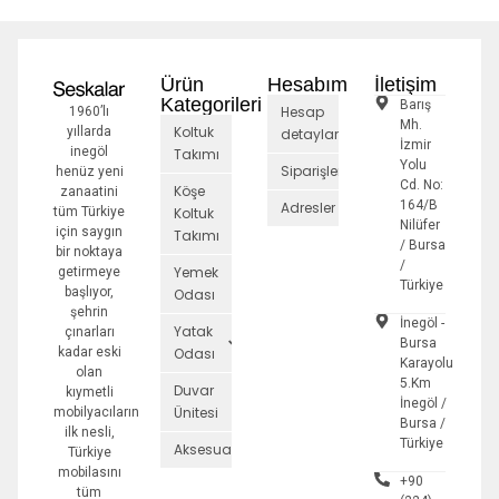
Ürün
Hesabım
İletişim
Kategorileri
Barış
Hesap
1960’lı
Mh.
Koltuk
yıllarda
detayları
İzmir
inegöl
Takımı
Yolu
Siparişler
henüz yeni
Cd. No:
Köşe
zanaatini
164/B
Adresler
tüm Türkiye
Koltuk
Nilüfer
için saygın
Takımı
/ Bursa
bir noktaya
/
Yemek
getirmeye
Türkiye
başlıyor,
Odası
şehrin
İnegöl -
Yatak
çınarları
Bursa
kadar eski
Odası
Karayolu
olan
5.Km
Duvar
kıymetli
İnegöl /
Ünitesi
mobilyacıların
Bursa /
ilk nesli,
Türkiye
Aksesuarlar
Türkiye
mobilasını
+90
tüm