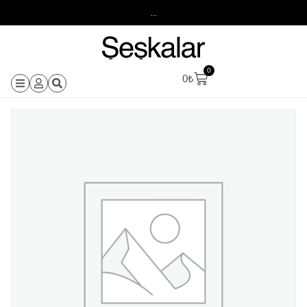
...
0
0
₺