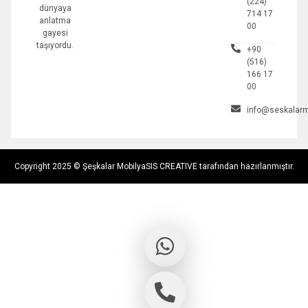
(224)
dünyaya
714 17
anlatma
00
gayesi
taşıyordu.
+90
(516)
166 17
00
info@seskalarm
Copyright 2025 © Şeşkalar Mobilya
SIS CREATIVE tarafından hazırlanmıştır.