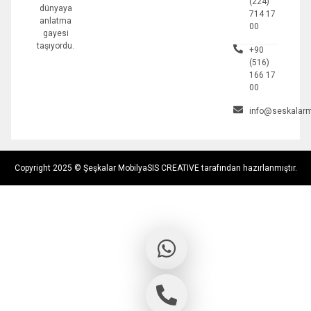
(224)
dünyaya
714 17
anlatma
00
gayesi
taşıyordu.
+90
(516)
166 17
00
info@seskalarm
Copyright 2025 © Şeşkalar Mobilya
SIS CREATIVE tarafından hazırlanmıştır.