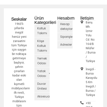
Ürün
Hesabım
İletişim
Kategorileri
Barış
Hesap
1960’lı
Mh.
Koltuk
yıllarda
detayları
İzmir
inegöl
Takımı
Yolu
Siparişler
henüz yeni
Cd. No:
Köşe
zanaatini
164/B
Adresler
tüm Türkiye
Koltuk
Nilüfer
için saygın
Takımı
/ Bursa
bir noktaya
/
Yemek
getirmeye
Türkiye
başlıyor,
Odası
şehrin
İnegöl -
Yatak
çınarları
Bursa
kadar eski
Odası
Karayolu
olan
5.Km
Duvar
kıymetli
İnegöl /
Ünitesi
mobilyacıların
Bursa /
ilk nesli,
Türkiye
Aksesuarlar
Türkiye
mobilasını
+90
tüm