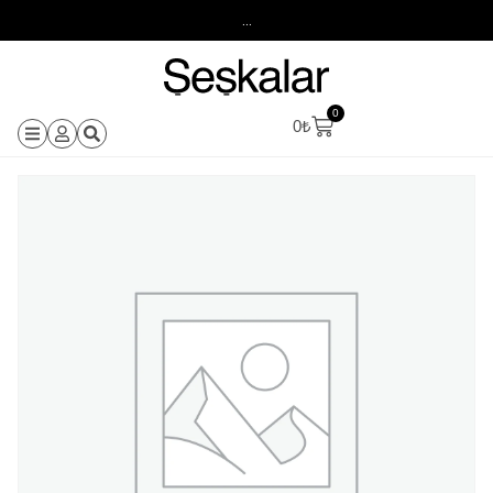
...
0
0
₺