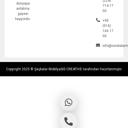
(224)
dünyaya
714 17
anlatma
00
gayesi
taşıyordu.
+90
(516)
166 17
00
info@seskalarm
Copyright 2025 © Şeşkalar Mobilya
SIS CREATIVE tarafından hazırlanmıştır.