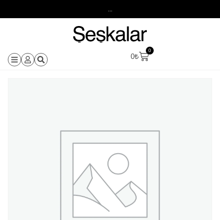
...
0
0
₺