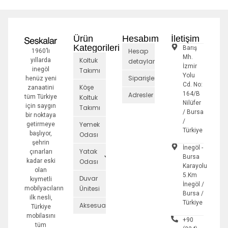
Ürün
Hesabım
İletişim
Kategorileri
Barış
Hesap
1960’lı
Mh.
Koltuk
yıllarda
detayları
İzmir
inegöl
Takımı
Yolu
Siparişler
henüz yeni
Cd. No:
Köşe
zanaatini
164/B
Adresler
tüm Türkiye
Koltuk
Nilüfer
için saygın
Takımı
/ Bursa
bir noktaya
/
Yemek
getirmeye
Türkiye
başlıyor,
Odası
şehrin
İnegöl -
Yatak
çınarları
Bursa
kadar eski
Odası
Karayolu
olan
5.Km
Duvar
kıymetli
İnegöl /
Ünitesi
mobilyacıların
Bursa /
ilk nesli,
Türkiye
Aksesuarlar
Türkiye
mobilasını
+90
tüm