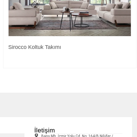
Sirocco Koltuk Takımı
İletişim
Barış Mh. İzmir Yolu Cd. No: 164/B Nilüfer /