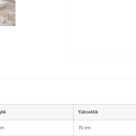
lik
Yükseklik
cm
75 cm