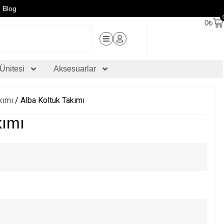
Blog
0
₺
Ünitesi
Aksesuarlar
kımı
/ Alba Koltuk Takımı
kımı