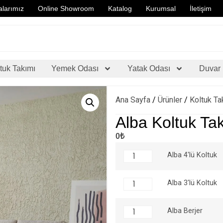
larımız
Online Showroom
Katalog
Kurumsal
İletişim
tuk Takımı
Yemek Odası
Yatak Odası
Duvar 
Ana Sayfa
/
Ürünler
/
Koltuk Ta
Alba Koltuk Ta
0₺
Alba 4'lü Koltuk
Alba 3'lü Koltuk
Alba Berjer