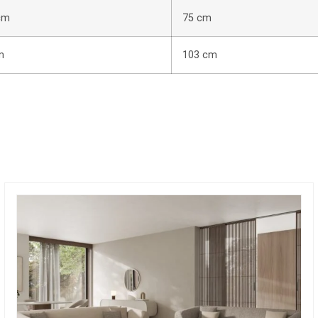
cm
75 cm
m
103 cm