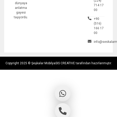
(224)
dünyaya
714 17
anlatma
00
gayesi
taşıyordu.
+90
(516)
166 17
00
info@seskalarm
Copyright 2025 © Şeşkalar Mobilya
SIS CREATIVE tarafından hazırlanmıştır.