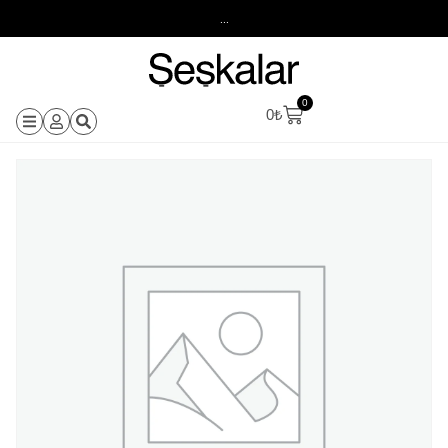
...
0
0
₺