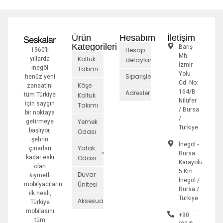
Ürün
Hesabım
İletişim
Kategorileri
Barış
Hesap
1960’lı
Mh.
Koltuk
yıllarda
detayları
İzmir
inegöl
Takımı
Yolu
Siparişler
henüz yeni
Cd. No:
Köşe
zanaatini
164/B
Adresler
tüm Türkiye
Koltuk
Nilüfer
için saygın
Takımı
/ Bursa
bir noktaya
/
Yemek
getirmeye
Türkiye
başlıyor,
Odası
şehrin
İnegöl -
Yatak
çınarları
Bursa
kadar eski
Odası
Karayolu
olan
5.Km
Duvar
kıymetli
İnegöl /
Ünitesi
mobilyacıların
Bursa /
ilk nesli,
Türkiye
Aksesuarlar
Türkiye
mobilasını
+90
tüm