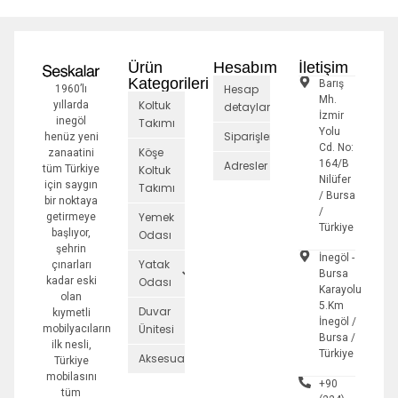
Ürün
Hesabım
İletişim
Kategorileri
Barış
Hesap
1960’lı
Mh.
Koltuk
yıllarda
detayları
İzmir
inegöl
Takımı
Yolu
Siparişler
henüz yeni
Cd. No:
Köşe
zanaatini
164/B
Adresler
tüm Türkiye
Koltuk
Nilüfer
için saygın
Takımı
/ Bursa
bir noktaya
/
Yemek
getirmeye
Türkiye
başlıyor,
Odası
şehrin
İnegöl -
Yatak
çınarları
Bursa
kadar eski
Odası
Karayolu
olan
5.Km
Duvar
kıymetli
İnegöl /
Ünitesi
mobilyacıların
Bursa /
ilk nesli,
Türkiye
Aksesuarlar
Türkiye
mobilasını
+90
tüm