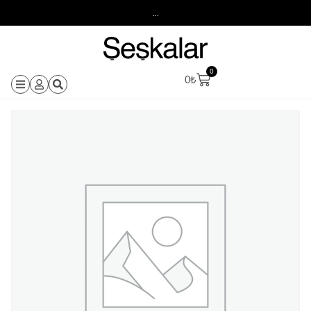
...
0
0
₺