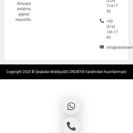
(224)
dünyaya
714 17
anlatma
00
gayesi
taşıyordu.
+90
(516)
166 17
00
info@seskalarm
Copyright 2025 © Şeşkalar Mobilya
SIS CREATIVE tarafından hazırlanmıştır.