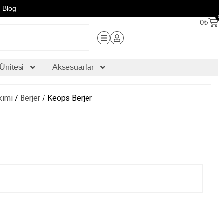
Blog
0
₺
Ünitesi
Aksesuarlar
kımı
/
Berjer
/ Keops Berjer