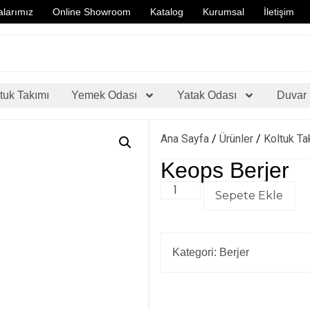
larımız
Online Showroom
Katalog
Kurumsal
İletişim
tuk Takımı
Yemek Odası
Yatak Odası
Duvar 
Ana Sayfa
/
Ürünler
/
Koltuk Ta
Keops Berjer
Sepete Ekle
Kategori:
Berjer