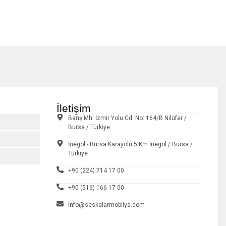
İletişim
Barış Mh. İzmir Yolu Cd. No: 164/B Nilüfer /
Bursa / Türkiye
İnegöl - Bursa Karayolu 5.Km İnegöl / Bursa /
Türkiye
+90 (224) 714 17 00
+90 (516) 166 17 00
info@seskalarmobilya.com