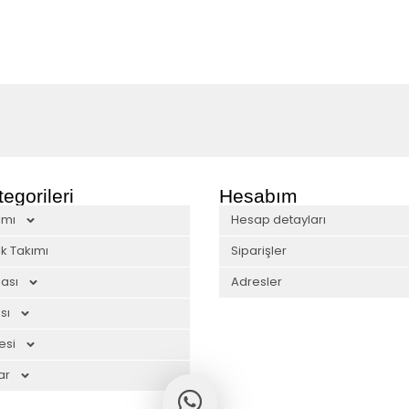
egorileri
Hesabım
ımı
Hesap detayları
k Takımı
Siparişler
ası
Adresler
sı
esi
ar