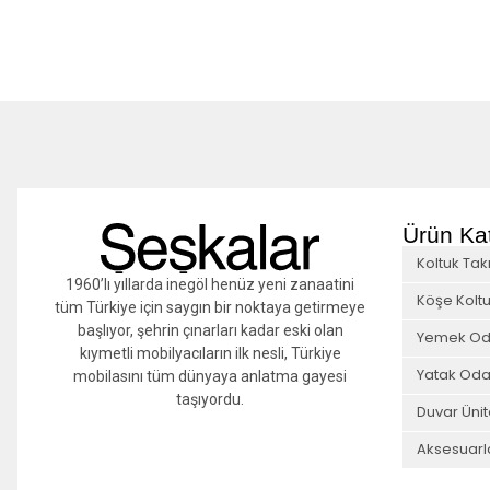
Ürün Kat
Koltuk Tak
1960’lı yıllarda inegöl henüz yeni zanaatini
Köşe Koltu
tüm Türkiye için saygın bir noktaya getirmeye
başlıyor, şehrin çınarları kadar eski olan
Yemek Od
kıymetli mobilyacıların ilk nesli, Türkiye
Yatak Oda
mobilasını tüm dünyaya anlatma gayesi
taşıyordu.
Duvar Ünit
Aksesuarl