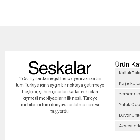
Ürün Kat
Koltuk Tak
1960’lı yıllarda inegöl henüz yeni zanaatini
Köşe Koltu
tüm Türkiye için saygın bir noktaya getirmeye
başlıyor, şehrin çınarları kadar eski olan
Yemek Od
kıymetli mobilyacıların ilk nesli, Türkiye
Yatak Oda
mobilasını tüm dünyaya anlatma gayesi
taşıyordu.
Duvar Ünit
Aksesuarl