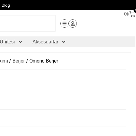
Blog
0
₺
Ünitesi
Aksesuarlar
kımı
/
Berjer
/ Omono Berjer