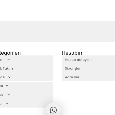
egorileri
Hesabım
ımı
Hesap detayları
k Takımı
Siparişler
ası
Adresler
sı
esi
ar