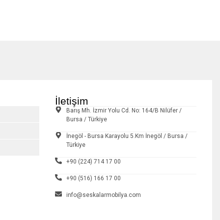
İletişim
Barış Mh. İzmir Yolu Cd. No: 164/B Nilüfer /
Bursa / Türkiye
İnegöl - Bursa Karayolu 5.Km İnegöl / Bursa /
Türkiye
+90 (224) 714 17 00
+90 (516) 166 17 00
info@seskalarmobilya.com