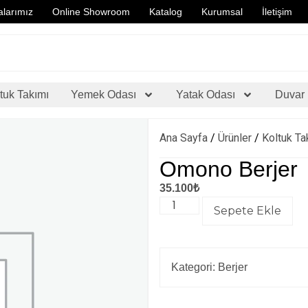
larımız
Online Showroom
Katalog
Kurumsal
İletişim
tuk Takımı
Yemek Odası
Yatak Odası
Duvar 
Ana Sayfa
/
Ürünler
/
Koltuk Ta
Omono Berjer
35.100
₺
Sepete Ekle
Kategori:
Berjer