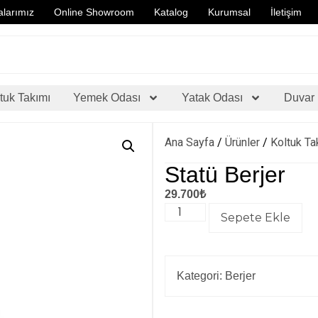
larımız
Online Showroom
Katalog
Kurumsal
İletişim
tuk Takımı
Yemek Odası
Yatak Odası
Duvar 
Ana Sayfa
/
Ürünler
/
Koltuk Ta
Statü Berjer
29.700
₺
Sepete Ekle
Kategori:
Berjer