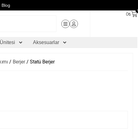
Blog
0
₺
Ünitesi
Aksesuarlar
kımı
/
Berjer
/ Statü Berjer