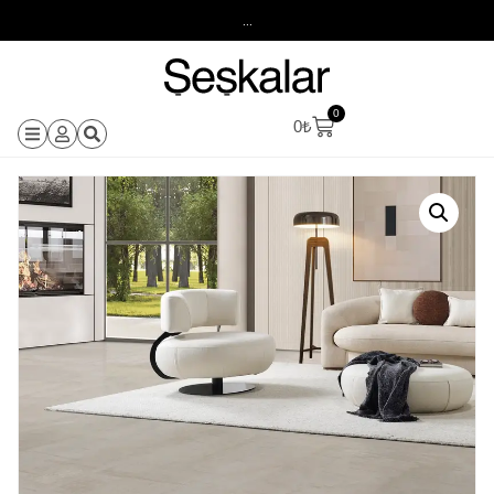
...
0
0
₺