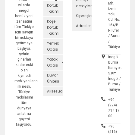
Mh.
Koltuk
yıllarda
detayları
İzmir
inegöl
Takımı
Yolu
Siparişler
henüz yeni
Cd. No:
Köşe
zanaatini
164/B
Adresler
tüm Türkiye
Koltuk
Nilüfer
için saygın
Takımı
/ Bursa
bir noktaya
/
Yemek
getirmeye
Türkiye
başlıyor,
Odası
şehrin
İnegöl -
Yatak
çınarları
Bursa
kadar eski
Odası
Karayolu
olan
5.Km
Duvar
kıymetli
İnegöl /
Ünitesi
mobilyacıların
Bursa /
ilk nesli,
Türkiye
Aksesuarlar
Türkiye
mobilasını
+90
tüm
(224)
dünyaya
714 17
anlatma
00
gayesi
taşıyordu.
+90
(516)