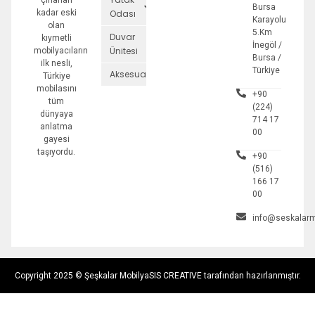
çınarları
Bursa
kadar eski
Odası
Karayolu
olan
5.Km
Duvar
kıymetli
İnegöl /
Ünitesi
mobilyacıların
Bursa /
ilk nesli,
Türkiye
Aksesuarlar
Türkiye
mobilasını
+90
tüm
(224)
dünyaya
714 17
anlatma
00
gayesi
taşıyordu.
+90
(516)
166 17
00
info@seskalarm
Copyright 2025 © Şeşkalar Mobilya
SIS CREATIVE tarafından hazırlanmıştır.