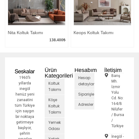
Nita Koltuk Takımı
Keops Koltuk Takımı
138.400
₺
Ürün
Hesabım
İletişim
Kategorileri
Barış
Hesap
1960’lı
Mh.
Koltuk
yıllarda
detayları
İzmir
inegöl
Takımı
Yolu
Siparişler
henüz yeni
Cd. No:
Köşe
zanaatini
164/B
Adresler
tüm Türkiye
Koltuk
Nilüfer
için saygın
Takımı
/ Bursa
bir noktaya
/
Yemek
getirmeye
Türkiye
başlıyor,
Odası
şehrin
İnegöl -
Yatak