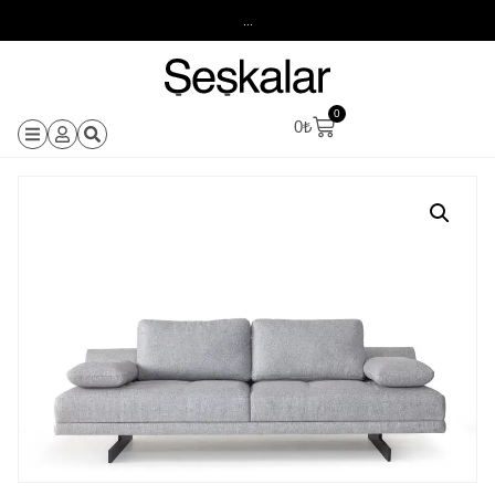
...
0
0
₺