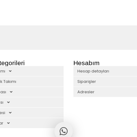
egorileri
Hesabım
ımı
Hesap detayları
k Takımı
Siparişler
ası
Adresler
sı
esi
ar