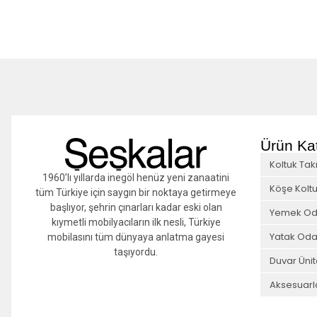
Ürün Kat
Koltuk Tak
1960’lı yıllarda inegöl henüz yeni zanaatini
Köşe Koltu
tüm Türkiye için saygın bir noktaya getirmeye
başlıyor, şehrin çınarları kadar eski olan
Yemek Od
kıymetli mobilyacıların ilk nesli, Türkiye
Yatak Oda
mobilasını tüm dünyaya anlatma gayesi
taşıyordu.
Duvar Ünit
Aksesuarl