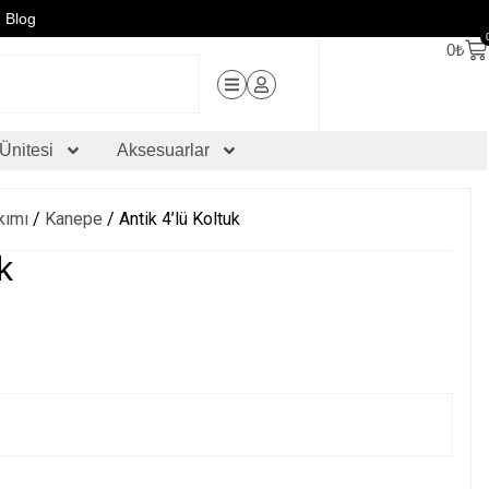
Blog
0
₺
Ünitesi
Aksesuarlar
kımı
/
Kanepe
/ Antik 4’lü Koltuk
k