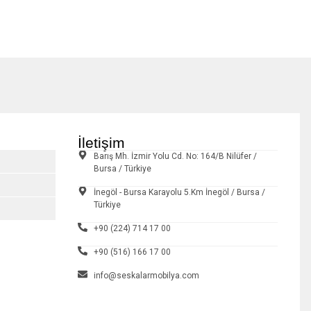
İletişim
Barış Mh. İzmir Yolu Cd. No: 164/B Nilüfer /
Bursa / Türkiye
İnegöl - Bursa Karayolu 5.Km İnegöl / Bursa /
Türkiye
+90 (224) 714 17 00
+90 (516) 166 17 00
info@seskalarmobilya.com