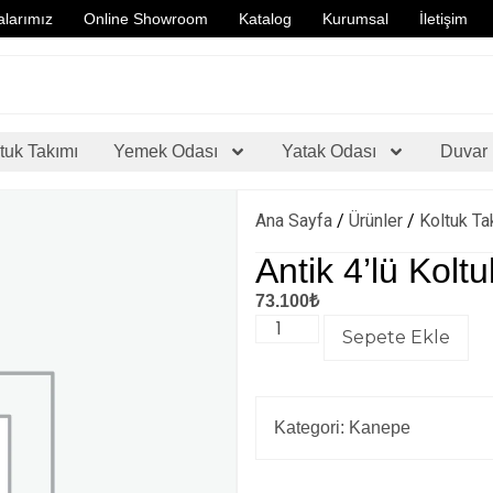
larımız
Online Showroom
Katalog
Kurumsal
İletişim
tuk Takımı
Yemek Odası
Yatak Odası
Duvar 
Ana Sayfa
/
Ürünler
/
Koltuk Ta
Antik 4’lü Koltu
73.100
₺
Sepete Ekle
Kategori:
Kanepe