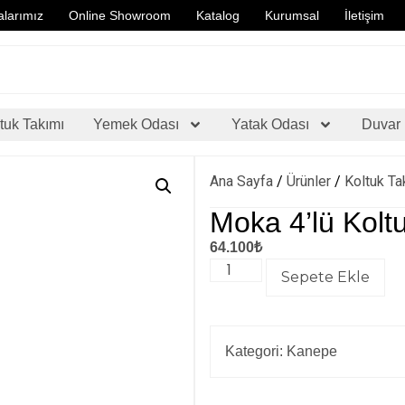
larımız
Online Showroom
Katalog
Kurumsal
İletişim
tuk Takımı
Yemek Odası
Yatak Odası
Duvar 
Ana Sayfa
/
Ürünler
/
Koltuk Ta
Moka 4’lü Kolt
64.100
₺
Sepete Ekle
Kategori:
Kanepe