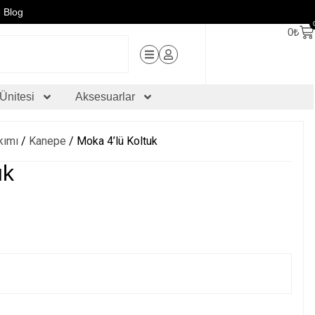
Blog
0
₺
Ünitesi
Aksesuarlar
kımı
/
Kanepe
/ Moka 4’lü Koltuk
uk