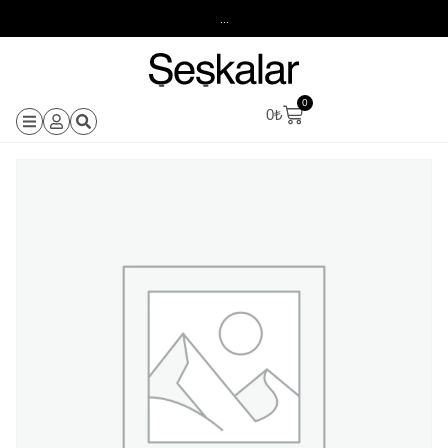
...
0
0
₺