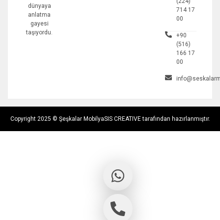
(224)
dünyaya
714 17
anlatma
00
gayesi
taşıyordu.
+90
(516)
166 17
00
info@seskalarm
Copyright 2025 © Şeşkalar Mobilya
SIS CREATIVE tarafından hazırlanmıştır.