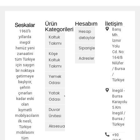
Ürün
Hesabım
İletişim
Kategorileri
Barış
Hesap
1960’lı
Mh.
Koltuk
yıllarda
detayları
İzmir
inegöl
Takımı
Yolu
Siparişler
henüz yeni
Cd. No:
Köşe
zanaatini
164/B
Adresler
tüm Türkiye
Koltuk
Nilüfer
için saygın
Takımı
/ Bursa
bir noktaya
/
Yemek
getirmeye
Türkiye
başlıyor,
Odası
şehrin
İnegöl -
Yatak
çınarları
Bursa
kadar eski
Odası
Karayolu
olan
5.Km
Duvar
kıymetli
İnegöl /
Ünitesi
mobilyacıların
Bursa /
ilk nesli,
Türkiye
Aksesuarlar
Türkiye
mobilasını
+90
tüm