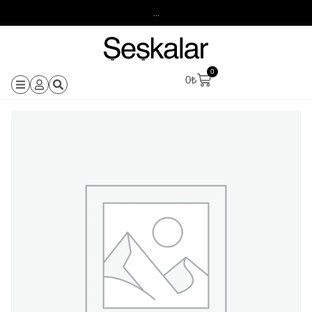
...
0
0
₺