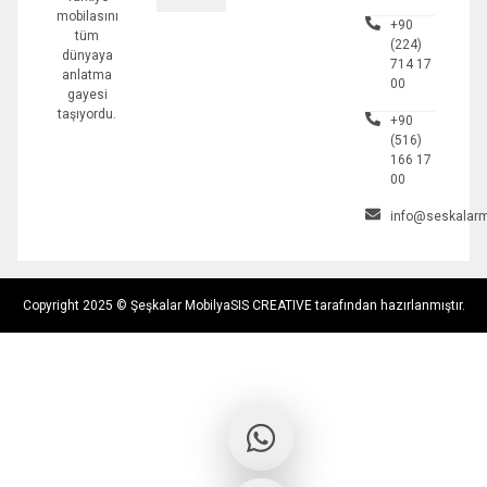
mobilasını
+90
tüm
(224)
dünyaya
714 17
anlatma
00
gayesi
taşıyordu.
+90
(516)
166 17
00
info@seskalarm
Copyright 2025 © Şeşkalar Mobilya
SIS CREATIVE tarafından hazırlanmıştır.