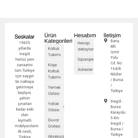
Ürün
Hesabım
İletişim
Kategorileri
Barış
Hesap
1960’lı
Mh.
Koltuk
yıllarda
detayları
İzmir
inegöl
Takımı
Yolu
Siparişler
henüz yeni
Cd. No:
Köşe
zanaatini
164/B
Adresler
tüm Türkiye
Koltuk
Nilüfer
için saygın
Takımı
/ Bursa
bir noktaya
/
Yemek
getirmeye
Türkiye
başlıyor,
Odası
şehrin
İnegöl -
Yatak
çınarları
Bursa
kadar eski
Odası
Karayolu
olan
5.Km
Duvar
kıymetli
İnegöl /
Ünitesi
mobilyacıların
Bursa /
ilk nesli,
Türkiye
Aksesuarlar
Türkiye