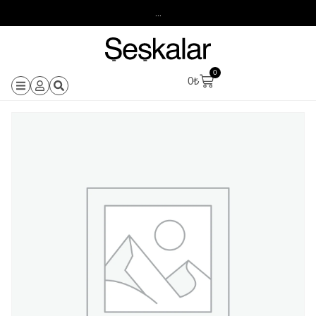
...
0
0
₺