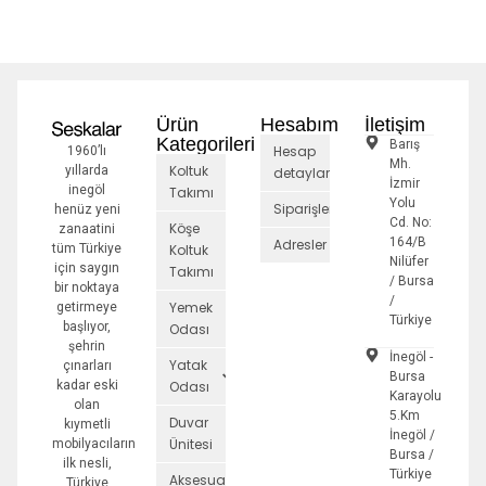
Ürün
Hesabım
İletişim
Kategorileri
Barış
Hesap
1960’lı
Mh.
Koltuk
yıllarda
detayları
İzmir
inegöl
Takımı
Yolu
Siparişler
henüz yeni
Cd. No:
Köşe
zanaatini
164/B
Adresler
tüm Türkiye
Koltuk
Nilüfer
için saygın
Takımı
/ Bursa
bir noktaya
/
Yemek
getirmeye
Türkiye
başlıyor,
Odası
şehrin
İnegöl -
Yatak
çınarları
Bursa
kadar eski
Odası
Karayolu
olan
5.Km
Duvar
kıymetli
İnegöl /
Ünitesi
mobilyacıların
Bursa /
ilk nesli,
Türkiye
Aksesuarlar
Türkiye