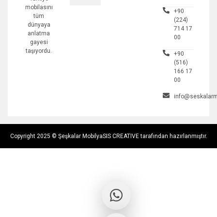
mobilasını
+90
tüm
(224)
dünyaya
714 17
anlatma
00
gayesi
taşıyordu.
+90
(516)
166 17
00
info@seskalarm
Copyright 2025 © Şeşkalar Mobilya
SIS CREATIVE tarafından hazırlanmıştır.